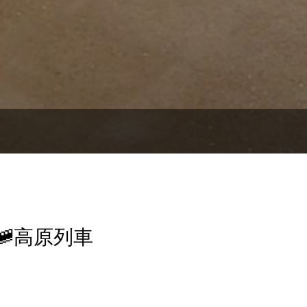
🚞高原列車