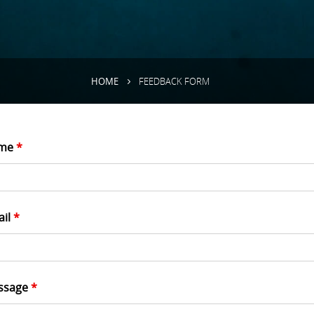
HOME
FEEDBACK FORM
me
*
ail
*
ssage
*