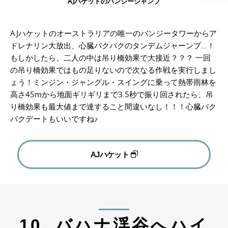
AJハケットのバンジージャンプ
AJハケットのオーストラリアの唯一のバンジータワーからア
ドレナリン大放出、心臓バクバクのタンデムジャーンプ…！
もしかしたら、二人の中は吊り橋効果で大接近？？？ 一回
の吊り橋効果ではもの足りないので次なる作戦を実行しまし
ょう！ミンジン・ジャングル・スイングに乗って熱帯雨林を
高さ45mから地面ギリギリまで3.5秒で振り回されたら、吊
り橋効果も最大値まで達すること間違いなし！！！心臓バク
バクデートもいいですね♪
AJハケット
10. バハナ渓谷へハイ