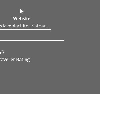
Website
www.lakeplacidtouristpark.com
raveller Rating