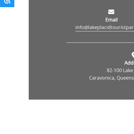
Email
info@lakeplacidtouristpa
Add
82-100 Lake
Caravonica, Queensl