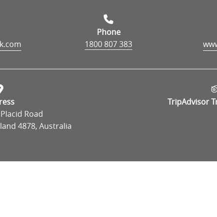
Phone
rk.com
1800 807 383
ress
TripAdvisor T
 Placid Road
and 4878, Australia